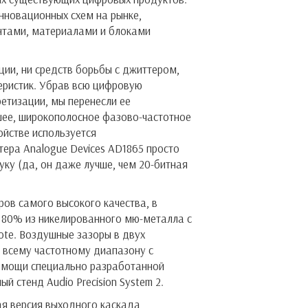
нновационных схем на рынке,
нтами, материалами и блоками
ации, ни средств борьбы с джиттером,
еристик. Убрав всю цифровую
етизации, мы перенесли ее
шее, широкополосное фазово-частотное
ойстве используется
тера Analogue Devices AD1865 просто
уку (да, он даже лучше, чем 20-битная
ов самого высокого качества, в
а 80% из никелированного мю-металла с
ote. Воздушные зазоры в двух
 всему частотному диапазону с
 помощи специально разработанной
 стенд Audio Precision System 2.
ая версия выходного каскада