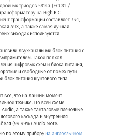
двойных триодов 5814a (ECC82 /
 трансформатору на High B С-
иент трансформации составляет 33:1,
окая АЧХ, а также самая лучшая
овых выходах используются
тановили двухканальный блок питания с
выпрямителем. Такой подход
ления цифровых схем и блока питания,
ороткие и свободные от помех пути
й блок питания шунтового типа
т все, что на данный момент
альной технике. По всей схеме
e Audio, а также танталовые пленочные
алогового каскада и внутренняя
беля (99,99%) Audio Note.
ию по этому прибору
на англоязычном