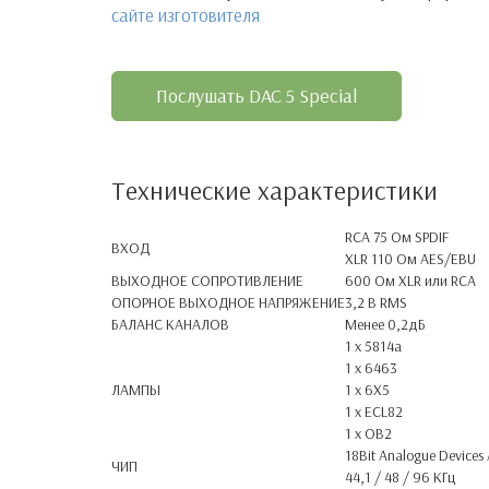
сайте изготовителя
Послушать DAC 5 Special
Технические характеристики
RCA 75 Ом SPDIF
ВХОД
XLR 110 Ом AES/EBU
ВЫХОДНОЕ СОПРОТИВЛЕНИЕ
600 Ом XLR или RCA
ОПОРНОЕ ВЫХОДНОЕ НАПРЯЖЕНИЕ
3,2 В RMS
БАЛАНС КАНАЛОВ
Менее 0,2дБ
1 x 5814a
1 x 6463
ЛАМПЫ
1 x 6X5
1 x ECL82
1 x OB2
18Bit Analogue Device
ЧИП
44,1 / 48 / 96 КГц