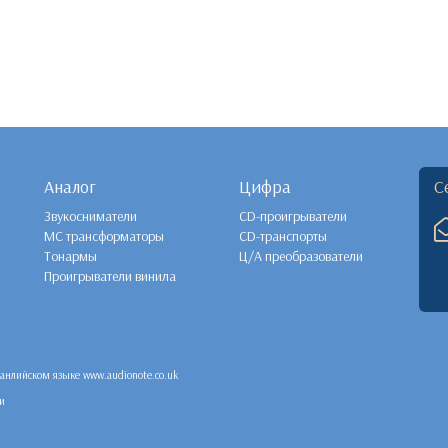
Аналог
Цифра
С
Звукосниматели
CD-проигрыватели
MC трансформаторы
CD-транспорты
Тонармы
Ц/А преобразователи
Проигрыватели винила
а анлийском языке
www.audionote.co.uk
и