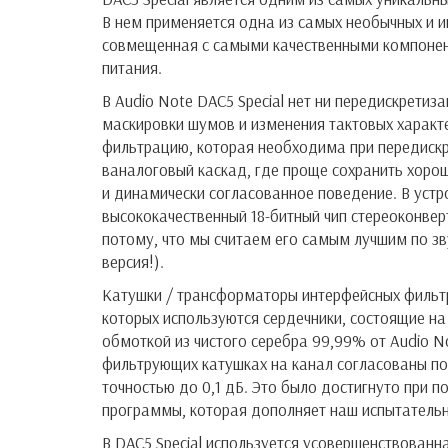
В нем применяется одна из самых необычных и и
совмещенная с самыми качественными компоне
питания.
В Audio Note DAC5 Special нет ни передискретиз
маскировки шумов и изменения тактовых характ
фильтрацию, которая необходима при передискр
ваналоговый каскад, где проще сохранить хоро
и динамически согласованное поведение. В устр
высококачественный 18-битный чип стереоконвер
потому, что мы считаем его самым лучшим по зв
версия!).
Катушки / трансформаторы интерфейсных фильтр
которых используются сердечники, состоящие н
обмоткой из чистого серебра 99,99% от Audio N
фильтрующих катушках на канал согласованы по
точностью до 0,1 дБ. Это было достигнуто при
программы, которая дополняет наш испытательный
В DAC5 Special используется усовершенствованн