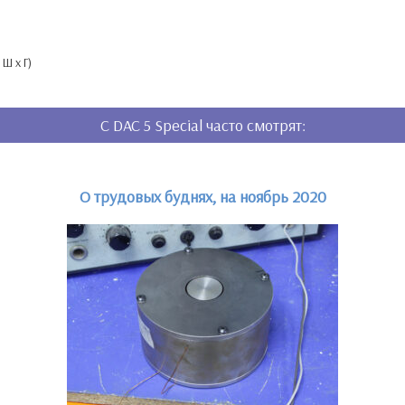
 Ш х Г)
C DAC 5 Special часто смотрят:
О трудовых буднях, на ноябрь 2020