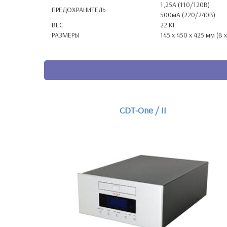
1,25A (110/120В)
ПРЕДОХРАНИТЕЛЬ
500мА (220/240В)
ВЕС
22 КГ
РАЗМЕРЫ
145 x 450 x 425 мм (В х
CDT-One / II