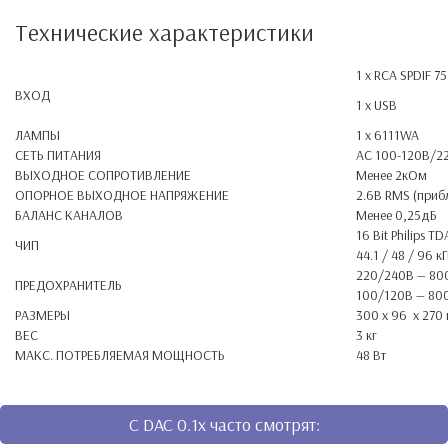
Технические характеристики
1 х RCA SPDIF 7
ВХОД
1 x USB
ЛАМПЫ
1 x 6111WA
СЕТЬ ПИТАНИЯ
AC 100-120В/2
ВЫХОДНОЕ СОПРОТИВЛЕНИЕ
Менее 2кОм
ОПОРНОЕ ВЫХОДНОЕ НАПРЯЖЕНИЕ
2.6В RMS (прибл
БАЛАНС КАНАЛОВ
Менее 0,25дБ
16 Bit Philips T
ЧИП
44.1 / 48 / 96 к
220/240В — 80
ПРЕДОХРАНИТЕЛЬ
100/120В — 80
РАЗМЕРЫ
300 x 96 x 270 
ВЕС
3 кг
МАКС. ПОТРЕБЛЯЕМАЯ МОЩНОСТЬ
48 Вт
C DAC 0.1x часто смотрят: