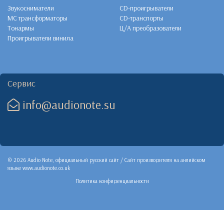
Звукосниматели
CD-проигрыватели
MC трансформаторы
CD-транспорты
Тонармы
Ц/А преобразователи
Проигрыватели винила
Сервис
info@audionote.su
© 2026 Audio Note, официальный русский сайт / Сайт производителя на анлийском
языке
www.audionote.co.uk
Политика конфиденциальности