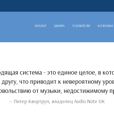
АНАЛОГ
ЦИФРА
УСИЛИТЕЛИ
КОЛОНКИ
дящая система - это единое целое, в ко
г другу, что приводит к невероятному ур
овольствию от музыки, недостижимому п
Питер Квортруп, владелец Audio Note UK