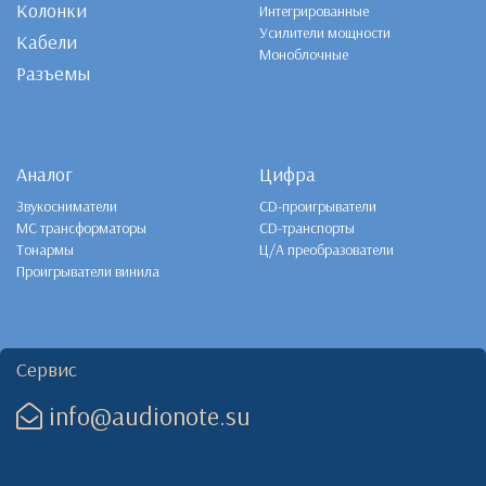
Колонки
Интегрированные
Усилители мощности
Кабели
Моноблочные
Разъемы
Аналог
Цифра
Звукосниматели
CD-проигрыватели
MC трансформаторы
CD-транспорты
Тонармы
Ц/А преобразователи
Проигрыватели винила
Сервис
info@audionote.su