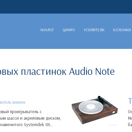
АНАЛОГ
ЦИФРА
УСИЛИТЕЛИ
КОЛОНКИ
вых пластинок Audio Note
ВАТЕЛЬ ВИНИЛА
вый проигрыватель с
О
ым шасси и акриловым диском,
N
знаменитого Systemdek IIX…
б