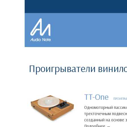
Проигрыватели винило
TT-One
ПРОИГРЫ
Одномоторный пассико
трехточечным подвесн
созданный на основе 
Подробнее →