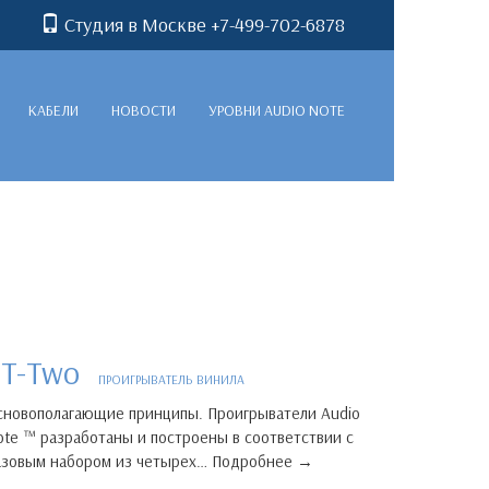
Студия в Москве +7-499-702-6878
КАБЕЛИ
НОВОСТИ
УРОВНИ AUDIO NOTE
TT-Two
ПРОИГРЫВАТЕЛЬ ВИНИЛА
сновополагающие принципы. Проигрыватели Audio
ote ™ разработаны и построены в соответствии с
азовым набором из четырех… Подробнее →