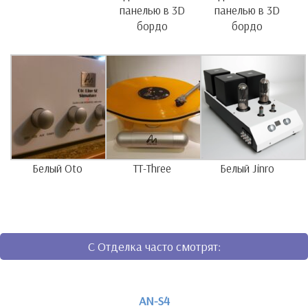
панелью в 3D
панелью в 3D
бордо
бордо
Белый Oto
TT-Three
Белый Jinro
C Отделка часто смотрят:
AN-S4