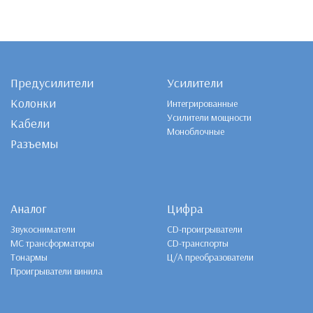
Предусилители
Усилители
Колонки
Интегрированные
Усилители мощности
Кабели
Моноблочные
Разъемы
Аналог
Цифра
Звукосниматели
CD-проигрыватели
MC трансформаторы
CD-транспорты
Тонармы
Ц/А преобразователи
Проигрыватели винила