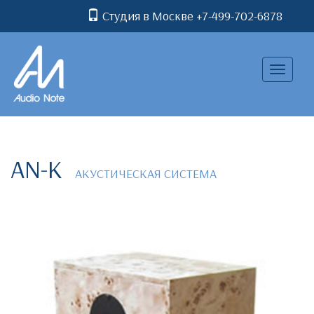
Студия в Москве +7-499-702-6878
Toggle
navigatio
AN-K
АКУСТИЧЕСКАЯ СИСТЕМА