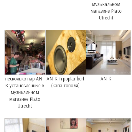
музыкальном
магазине Plato
Utrecht
несколько пар AN-
AN-K in poplar-burl
AN-K
K установленные в
(капа тополя)
музыкальном
магазине Plato
Utrecht