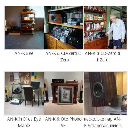
AN-K SPe
AN-K & CD-Zero &
AN-K & CD-Zero &
I-Zero
I-Zero
AN-K in Birds Eye
AN-K & Oto Phono
несколько пар AN-
Maple
SE
K установленные в