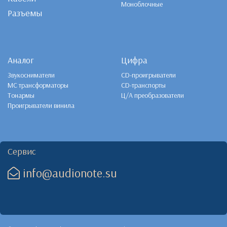
Моноблочные
Разъемы
Аналог
Цифра
Звукосниматели
CD-проигрыватели
MC трансформаторы
CD-транспорты
Тонармы
Ц/А преобразователи
Проигрыватели винила
Сервис
info@audionote.su