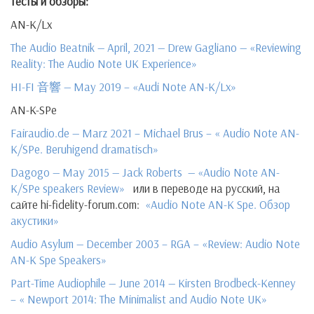
Тесты
и
обзоры
:
AN-K/Lx
The Audio Beatnik — April, 2021 — Drew Gagliano — «Reviewing
Reality: The Audio Note UK Experience»
HI-FI 音響 — May 2019 – «Audi Note AN-K/Lx»
AN-K-SPe
Fairaudio.de — Marz 2021 – Michael Brus – « Audio Note AN-
K/SPe. Beruhigend dramatisch»
Dagogo — May 2015 — Jack Roberts — «Audio Note AN-
K/SPe speakers Review»
или в переводе на русский, на
сайте hi-fidelity-forum.com:
«Audio Note AN-K Spe. Обзор
акустики»
Audio Asylum — December 2003 – RGA – «Review: Audio Note
AN-K Spe Speakers»
Part-Time Audiophile — June 2014 — Kirsten Brodbeck-Kenney
– « Newport 2014: The Minimalist and Audio Note UK»