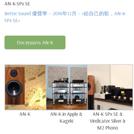
AN-K-SPx SE
Better Sound 優聲學 — 2016年12月 – «給自己的歌，AN-K-
SPx SE»
Послушать AN-K
AN-K
AN-K in Apple &
AN-K SPx SE &
Kageki
Vindicator Silver &
M2 Phono