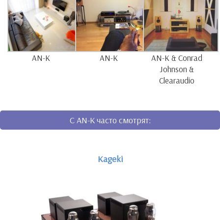
AN-K
AN-K
AN-K & Conrad
Johnson &
Clearaudio
C AN-K часто смотрят:
Kageki