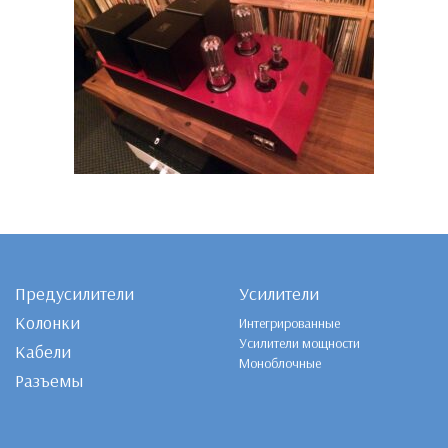
Предусилители
Усилители
Колонки
Интегрированные
Усилители мощности
Кабели
Моноблочные
Разъемы