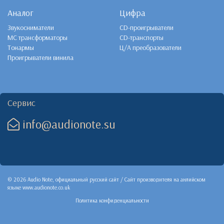
Аналог
Цифра
Звукосниматели
CD-проигрыватели
MC трансформаторы
CD-транспорты
Тонармы
Ц/А преобразователи
Проигрыватели винила
Сервис
info@audionote.su
© 2026 Audio Note, официальный русский сайт / Сайт производителя на анлийском
языке
www.audionote.co.uk
Политика конфиденциальности