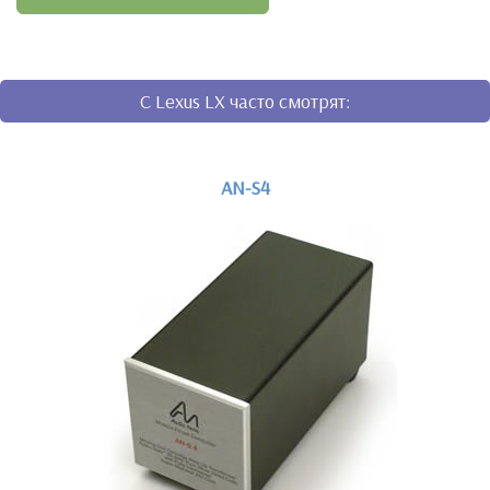
C Lexus LX часто смотрят:
AN-S4