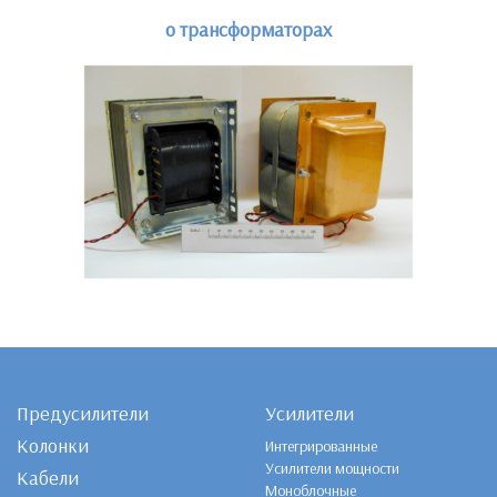
о трансформаторах
Предусилители
Усилители
Колонки
Интегрированные
Усилители мощности
Кабели
Моноблочные