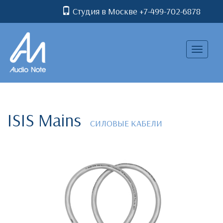
Студия в Москве +7-499-702-6878
Toggle
navigatio
ISIS Mains
СИЛОВЫЕ КАБЕЛИ