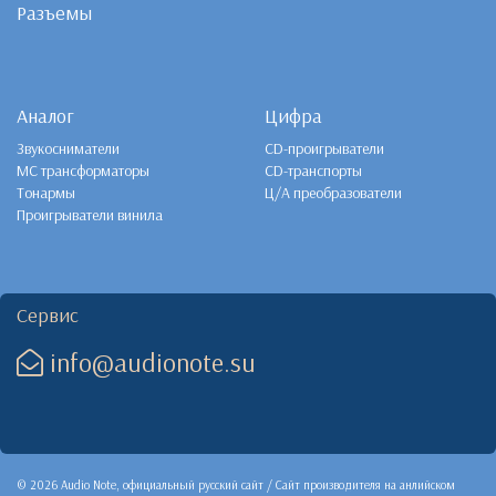
Разъемы
Аналог
Цифра
Звукосниматели
CD-проигрыватели
MC трансформаторы
CD-транспорты
Тонармы
Ц/А преобразователи
Проигрыватели винила
Сервис
info@audionote.su
© 2026 Audio Note, официальный русский сайт / Сайт производителя на анлийском