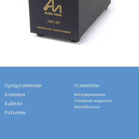
Предусилители
Усилители
Колонки
Интегрированные
Усилители мощности
Кабели
Моноблочные
Разъемы