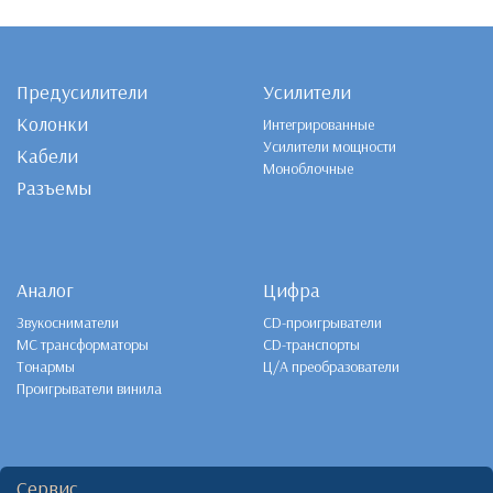
Предусилители
Усилители
Колонки
Интегрированные
Усилители мощности
Кабели
Моноблочные
Разъемы
Аналог
Цифра
Звукосниматели
CD-проигрыватели
MC трансформаторы
CD-транспорты
Тонармы
Ц/А преобразователи
Проигрыватели винила
Сервис