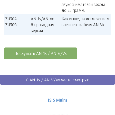
звукоснимателей весом
до 25 грамм.
ZU304
AN-1s/AN-Vx
Как выше, за исключением
ZU306
6-проводная
внешнего кабеля AN-Vx.
версия
Послушать AN-1s / AN-V/Vx
C AN-1s / AN-V/Vx часто смотрят:
ISIS Mains