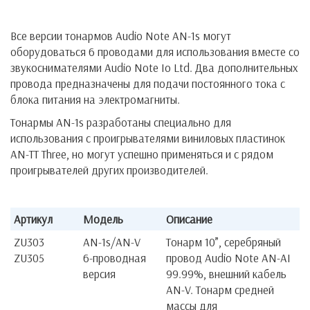
Все версии тонармов Audio Note AN-1s могут
оборудоваться 6 проводами для использования вместе со
звукоснимателями Audio Note Io Ltd. Два дополнительных
провода предназначены для подачи постоянного тока с
блока питания на электромагниты.
Тонармы AN-1s разработаны специально для
использования с проигрывателями виниловых пластинок
AN-TT Three, но могут успешно применяться и с рядом
проигрывателей других производителей.
Артикул
Модель
Описание
ZU303
AN-1s/AN-V
Тонарм 10”, серебряный
ZU305
6-проводная
провод Audio Note AN-AI
версия
99.99%, внешний кабель
AN-V. Тонарм средней
массы для