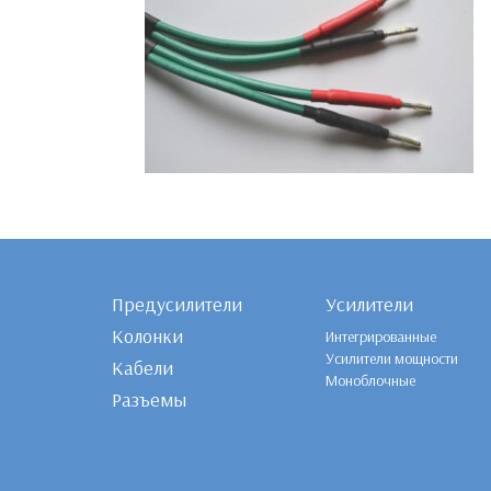
Предусилители
Усилители
Колонки
Интегрированные
Усилители мощности
Кабели
Моноблочные
Разъемы