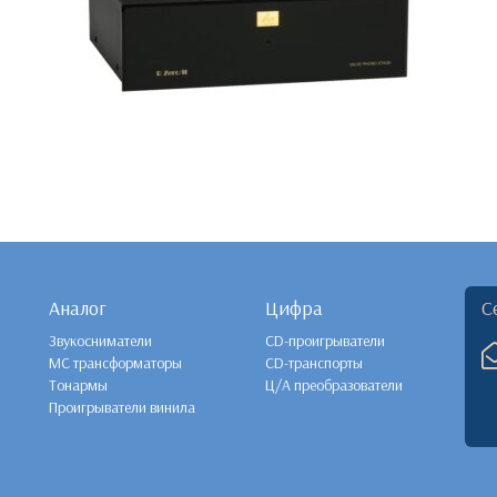
Аналог
Цифра
С
Звукосниматели
CD-проигрыватели
MC трансформаторы
CD-транспорты
Тонармы
Ц/А преобразователи
Проигрыватели винила