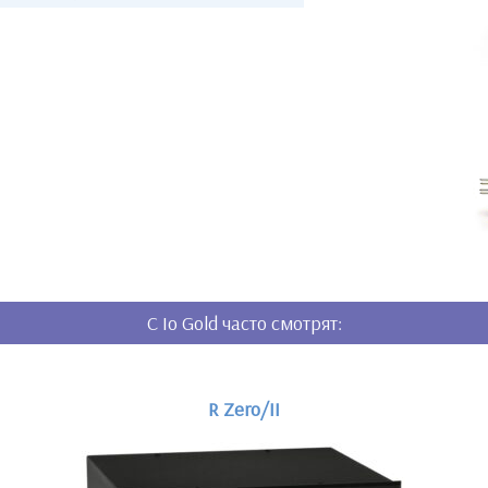
C Io Gold часто смотрят:
R Zero/II