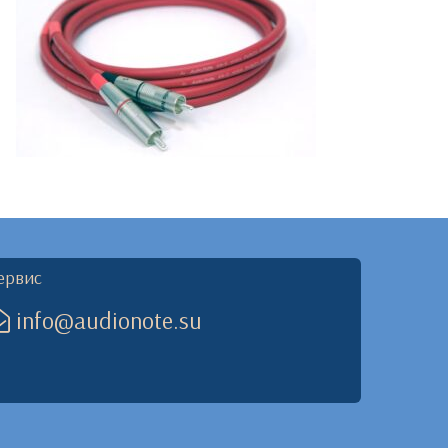
ервис
info@audionote.su