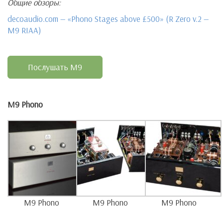
Общие обзоры:
decoaudio.com — «Phono Stages above £500» (R Zero v.2 —
M9 RIAA)
Послушать M9
M9 Phono
M9 Phono
M9 Phono
M9 Phono