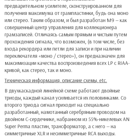
предварительном усилителе, сконструированном для
получения максимума от грампластинки, будь она моно
или стерео. Таким образом, и был разработан М9 — как
совершенный центр управления для коллекционера
грамзаписей. Отличаясь самым прямым и чистым путем
прохождения сигнала, что возможен, (в том числе, без
входа рекордера или петли для записи и при наличии
переключателя «моно / стерео»), он предназначен для
максимизации качества воспроизведения всех LP с RIAA-
кривой, как стерео, так и моно.
Техническая информация, описание схемы,
etc
.
В двухкаскадной линейной схеме работают двойные
триоды, каждый канал усиливается их половинками. Со
второго триода сигнал приходит на специально
разработанный, намотанный серебряным проводом на
двойном С-сердечнике, набранном из 55%-никелевых AN
Super Perma пластин, трансформатор, а с него — на
симметричные XLR и несимметричные RCA выходы.