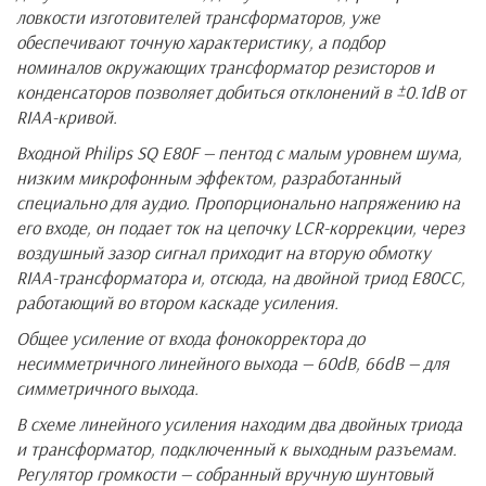
ловкости изготовителей трансформаторов, уже
обеспечивают точную характеристику, а подбор
номиналов окружающих трансформатор резисторов и
конденсаторов позволяет добиться отклонений в ±0.1dB от
RIAA-кривой.
Входной Philips SQ E80F — пентод с малым уровнем шума,
низким микрофонным эффектом, разработанный
специально для аудио. Пропорционально напряжению на
его входе, он подает ток на цепочку LCR-коррекции, через
воздушный
зазор
сигнал
приходит
на
вторую
обмотку
RIAA-
трансформатора
и
,
отсюда
,
на
двойной
триод
E80CC,
работающий
во
втором
каскаде
усиления
.
Общее усиление от входа фонокорректора до
несимметричного линейного выхода — 60dB, 66dB — для
симметричного выхода.
В схеме линейного усиления находим
два двойных триода
и трансформатор, подключенный к выходным разъемам.
Регулятор громкости — собранный вручную шунтовый