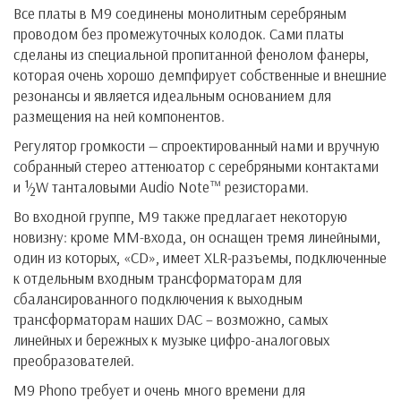
Все платы в М9 соединены монолитным серебряным
проводом без промежуточных колодок. Сами платы
сделаны из специальной пропитанной фенолом фанеры,
которая очень хорошо демпфирует собственные и внешние
резонансы и является идеальным основанием для
размещения на ней компонентов.
Регулятор громкости — спроектированный нами и вручную
собранный стерео аттенюатор с серебряными контактами
и ½W танталовыми Audio Note™ резисторами.
Во входной группе, М9 также предлагает некоторую
новизну: кроме ММ-входа, он оснащен тремя линейными,
один из которых, «CD», имеет XLR-разъемы, подключенные
к отдельным входным трансформаторам для
сбалансированного подключения к выходным
трансформаторам наших DAC – возможно, самых
линейных и бережных к музыке цифро-аналоговых
преобразователей.
M9 Phono требует и очень много времени для