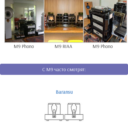
M9 Phono
M9 RIAA
M9 Phono
C M9 часто смотрят:
Baransu