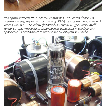
Два крупных плана RIAA-платы, на этот раз – от центра блока. На
первом, сверху, крупно показан пентод E80F, на втором, ниже – второй
каскад, на E80CC. На обеих фотографиях видны N-Type Black Gate™
конденсаторы и проводка, выполненная монолитным серебряным
проводом — все это важные части сигнальной цепи M9 Phono.