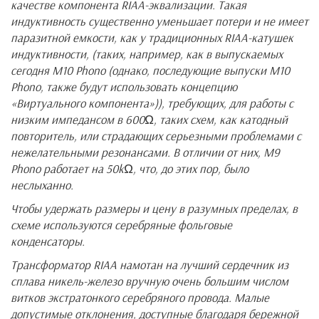
качестве компонента RIAA-эквализации. Такая
индуктивность
существенно уменьшает потери и не имеет
паразитной емкости, как у традиционных
RIAA
-катушек
индуктивности, (таких, например, как в выпускаемых
сегодня М10 Phono (однако, последующие выпуски М10
Phono, также будут использовать концепцию
«Виртуального компонента»)), требующих, для работы с
низким импедансом в 600Ω, таких схем, как катодный
повторитель, или страдающих серьезными проблемами с
нежелательными резонансами. В отличии от них, M9
Phono работает на 50kΩ, что, до этих пор, было
неслыханно.
Чтобы удержать
размеры и цену в разумных пределах, в
схеме используются серебряные фольговые
конденсаторы.
Трансформатор
RIAA
намотан на лучший сердечник из
сплава никель-железо вручную очень большим числом
витков экстратонкого серебряного провода. Малые
допустимые отклонения, доступные благодаря бережной