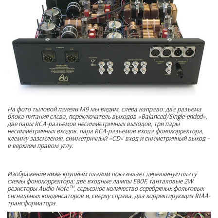
На фото тыловой панели М9 мы видим, слева направо: два разъема
блока питания слева, переключатель выходов «Balanced/Single-ended»,
две пары RCA-разъемов несимметричных выходов, три пары
несимметричных входов, пара RCA-разъемов входа фонокорректора,
клемму заземления, симметричный «CD» вход и симметричный выход –
в верхнем правом углу.
Изображение ниже крупным планом показывает деревянную плату
схемы фонокорректора: две входные лампы E80F, танталовые 2W
резисторы Audio Note™, серьезное количество серебряных фольговых
сигнальных конденсаторов и, сверху справа, два корректирующих RIAA-
трансформатора.