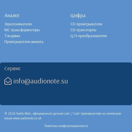
Аналог
Цифра
Звукосниматели
CD-проигрыватели
MC трансформаторы
CD-транспорты
Тонармы
Ц/А преобразователи
Проигрыватели винила
Сервис
info@audionote.su
© 2026 Audio Note, официальный русский сайт / Сайт производителя на анлийском
языке
www.audionote.co.uk
Политика конфиденциальности