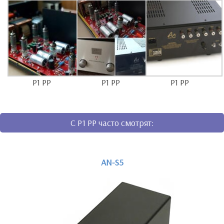
P1 PP
P1 PP
P1 PP
C P1 PP часто смотрят:
AN-S5