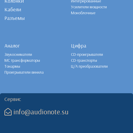
Колонки
Интегрированные
Усилители мощности
Кабели
Моноблочные
Разъемы
Аналог
Цифра
Звукосниматели
CD-проигрыватели
MC трансформаторы
CD-транспорты
Тонармы
Ц/А преобразователи
Проигрыватели винила
Сервис
info@audionote.su