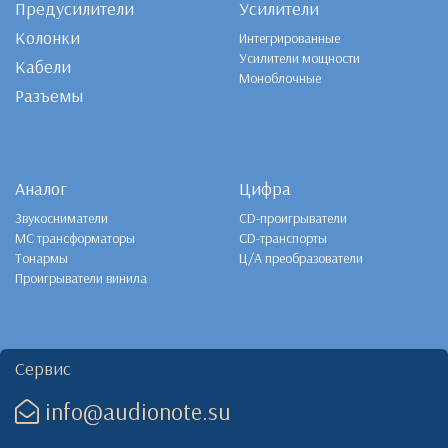
Предусилители
Усилители
Колонки
Интегрированные
Усилители мощности
Кабели
Моноблочные
Разъемы
Аналог
Цифра
Звукосниматели
CD-проигрыватели
MC трансформаторы
CD-транспорты
Тонармы
Ц/А преобразователи
Проигрыватели винила
Сервис
info@audionote.su