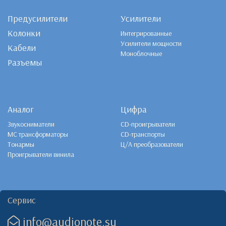
Предусилители
Усилители
Колонки
Интегрированные
Усилители мощности
Кабели
Моноблочные
Разъемы
Аналог
Цифра
Звукосниматели
CD-проигрыватели
MC трансформаторы
CD-транспорты
Тонармы
Ц/А преобразователи
Проигрыватели винила
Сервис
info@audionote.su